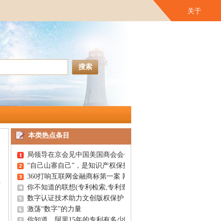
关于
本类热点条目
局领导在京会见中国美国商会会长一行
“自己山寨自己”，是知识产权保护的尴尬【润桐数据】
360打响互联网金融商标第一案 网站域名“傍名牌”警惕遭冻结(专
你不知道的联想(专利检索,专利查询,专利搜索)
数字认证技术助力文创版权保护
激荡“数字”的力量
你知道，阿里15年的专利有多少吗？(专利检索,专利查询,专利搜