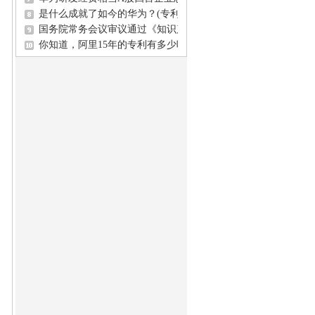
是什么成就了如今的华为？(专利检索,专利查询,专利搜索)
国务院常务会议审议通过《知识产权保护和运用“十五五”规划》
你知道，阿里15年的专利有多少吗？(专利检索,专利查询,专利搜