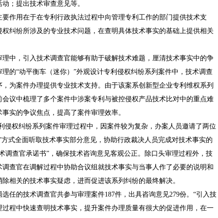
活动；提出技术审查意见等。
要作用在于在专利行政执法过程中向管理专利工作的部门提供技术支
侵权纠纷所涉及的专业技术问题，在查明具体技术事实的基础上提供相关
理中，引入技术调查官能够有助于破解技术难题，厘清技术事实中的争
局审理的“动平衡车（迷你）”外观设计专利侵权纠纷系列案件中，技术调查
序，为案件办理提供专业技术支持。由于该案系创新型企业专利维权系列
前会议中梳理了多个案件中涉案专利与被控侵权产品技术比对中的重点难
术事实的争议焦点，提高了案件审理效率。
明专利侵权纠纷系列案件审理过程中，因案件较为复杂，办案人员邀请了两位
”方式全面听取技术事实部分意见，协助行政裁决人员完成对技术事实的
术调查官承诺书”，确保技术咨询意见客观公正。除口头审理过程外，技
术调查官在调解过程中协助合议组就技术事实与当事人作了必要的说明和
消除相关的技术事实疑虑，进而促进该系列纠纷的最终解决。
局选任的技术调查官共参与审理案件187件，出具咨询意见279份。“引入技
理过程中快速查明技术事实，提升案件办理质量有很大的促进作用，在一