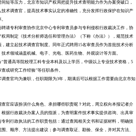
间短等压力，北京市知识产权局把提升技术查明能力作为办案突破口，
入技术调查官，提高技术事实认定的准确性，充分发挥行政保护在知识产
率。
始聘请专利审查协作北京中心专利审查员参与专利侵权行政裁决工作，协
识产权局制定《技术分析师选任和管理办法》（下称《办法》），规范技术
项，建立起技术调查官制度。同年正式聘用15名审查员作为首批技术分析
3名，技术领域涵盖机械、电子、光电、医药生物、外观设计等方面。
普通高等院校理工科专业本科及以上学历，中级以上专业技术资格，5
审查或研究工作经验”等任职条件。
查官均为兼职，任职期限为3年，期满后可以根据工作需要由北京市知
查官应该扮演什么角色、承担哪些职责呢？对此，周立权向本报记者介
，根据行政裁决办案人员的指派，为查明案件技术事实提供咨询、出具审
与专利行政执法的工作职责包括：通过查阅相关文书和证据材料，明确技
范围、顺序、方法提出建议；参与调查取证、勘验、保全，并对其方法、