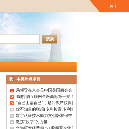
关于
本类热点条目
局领导在京会见中国美国商会会长一行
360打响互联网金融商标第一案 网站域名“傍名牌”警惕遭冻结(专
“自己山寨自己”，是知识产权保护的尴尬【润桐数据】
你不知道的联想(专利检索,专利查询,专利搜索)
数字认证技术助力文创版权保护
激荡“数字”的力量
华为研发经费相当A股四百企业总和，给专利无用论一记耳光